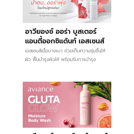
อาวียองซ์ ออร่า บูสเตอร์
แอนตี้ออกซิแด้นท์ เอสเซนส์
เอสเซนส์เนื้อบางเบา ช่วยเก็บความชุ่มชื้นให้
ผิว ฟื้นบำรุงผิวให้ พร้อมรับการบำรุง