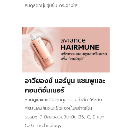
สมดุลผิวนุ่มชุ่มชื้น กระจ่างใส
อาวียองซ์ แฮร์มูน แชมพูและ
คอนดิชั่นเนอร์
ช่วยดูแลและปรับสมดุลอย่างล้ำลึก ให้หนัง
ศีรษะและเส้นผมแข็งแรงขึ้นอย่างเป็น
ธรรมชาติ มีผสมของวิตามิน B5, C, E และ
C2G Technology