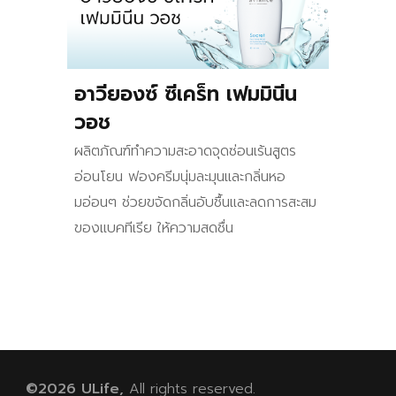
อาวียองซ์ ซีเคร็ท เฟมมินีน
วอช
ผลิตภัณฑ์ทำความสะอาดจุดซ่อนเร้นสูตร
อ่อนโยน ฟองครีมนุ่มละมุนและกลิ่นหอ
มอ่อนๆ ช่วยขจัดกลิ่นอับชื้นและลดการสะสม
ของแบคทีเรีย ให้ความสดชื่น
©202
6
ULife,
All rights reserved.