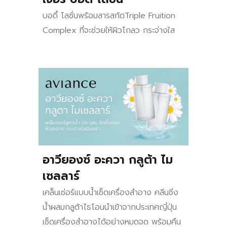
บอดี้ โลชั่นพร้อมสา
ร
สกัดTriple Fruition
Complex ที่จะช่วยให้ผิวโกลว กระจ่างใส
อาวียองซ์ อะควา กลูต้า ไม
เซลลาร์
เคล็นเซ่อร์แบบน้ำเช็ดเครื่องสำอาง คลีนซิ่ง
น้ำผสมกลูต้าไธโอนนำเข้าจากประเทศญี่ปุ่น
เช็ดเครื่องสำอางได้อย่างหมดจด พร้อมคืน