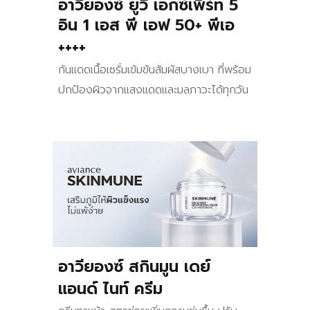
อาวียองซ์ ยูวี เอกซ์เพิร์ท 5
อิน 1 เอส พี เอฟ 50+ พีเอ
++++
กันแดดเนื้อเซรั่มเข้มข้นสัมผัสบางเบา ที่พร้อม
ปกป้องผิวจากแสงแดดและมลภาวะได้ทุกวัน
อาวียองซ์ สกินมูน เดย์
แอนด์ ไนท์ ครีม