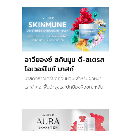
อาวียองซ์ สกินมูน ดี-สเตรส
โอเวอร์ไนท์ มาสก์
มาสก์คลายเครียดก่อนนอน สำหรับผิวหน้า
และลำคอ ฟื้นบำรุงและปกป้องผิวขณะหลับ