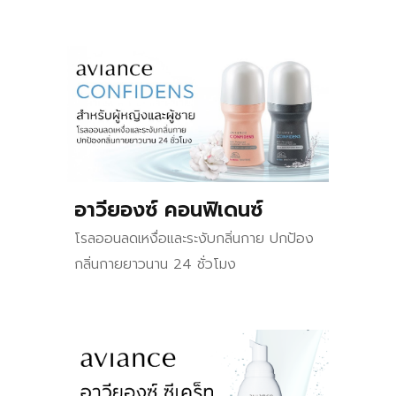
อาวียองซ์ คอนฟิเดนซ์
โรลออนลดเหงื่อและระงับกลิ่นกาย ปกป้อง
กลิ่นกายยาวนาน 24 ชั่วโมง