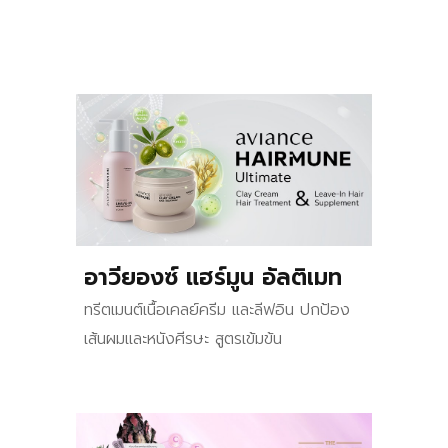
อาวียองซ์ แฮร์มูน อัลติเมท
ทรีตเมนต์เนื้อเคลย์ครีม และลีฟอิน ปกป้อง
เส้นผมและหนังศีรษะ สูตรเข้มข้น