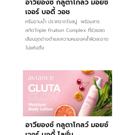
อาวียองซ์ กลูตาโกลว์ มอยซ์
เจอร์ บอดี้ วอช
ครีมอาบน้ำ
ปราศจากไขสบู่ พร้อมสาร
สกัดTriple Fruition Complex ที่ช่วยลด
เลือนจุดด่างดำและความหมองคล้ำ
ผิวสะอาด
ไม่แห้งตึง
อาวียองซ์ กลูตาโกลว์ มอยซ์
เจอร์ บอดี้ โลชั่น