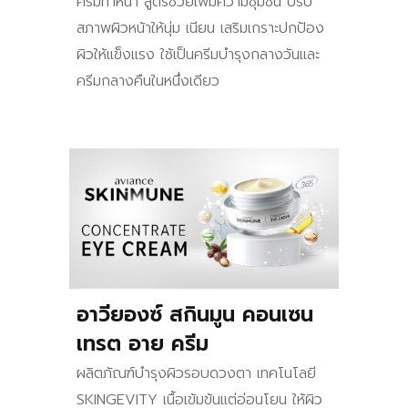
ครีมทาหน้า สูตรช่วยเพิ่มความชุ่มชื้น ปรับ
สภาพผิวหน้าให้นุ่ม เนียน เสริมเกราะปกป้อง
ผิวให้แข็งแรง ใช้เป็นครีมบำรุงกลางวันและ
ครีมกลางคืนในหนึ่งเดียว
อาวียองซ์ สกินมูน คอนเซน
เทรต อาย ครีม
ผลิตภัณฑ์บำรุงผิวรอบดวงตา เทคโนโลยี
SKINGEVITY เนื้อเข้มข้นแต่อ่อนโยน ให้ผิว