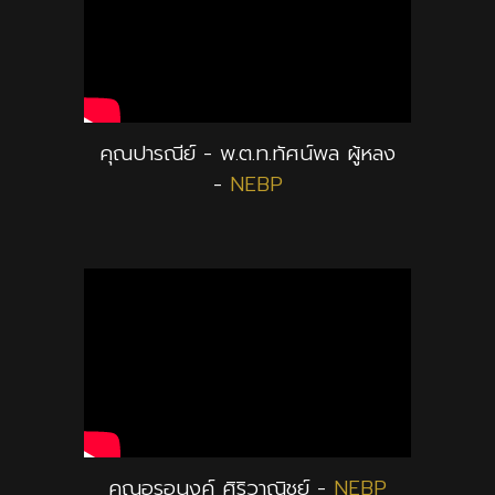
คุณปารณีย์ - พ.ต.ท.ทัศน์พล ผู้หลง
-
NEBP
คุณอรอนงค์ ศิริวาณิชย์ -
NEBP